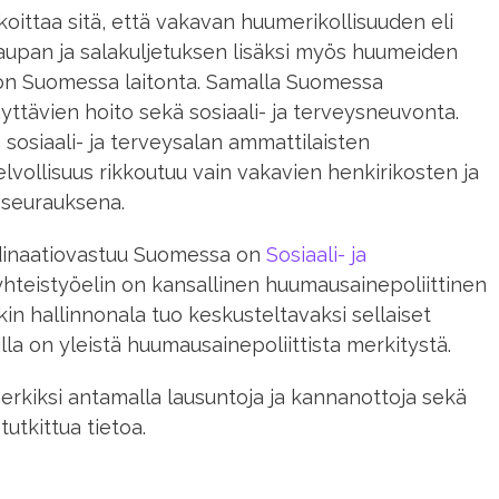
koittaa sitä, että vakavan huumerikollisuuden eli
upan ja salakuljetuksen lisäksi myös huumeiden
 on Suomessa laitonta. Samalla Suomessa
ttävien hoito sekä sosiaali- ja terveysneuvonta.
a sosiaali- ja terveysalan ammattilaisten
velvollisuus rikkoutuu vain vakavien henkirikosten ja
 seurauksena.
dinaatiovastuu Suomessa on
Sosiaali- ja
 yhteistyöelin on kansallinen huumausainepoliittinen
in hallinnonala tuo keskusteltavaksi sellaiset
illa on yleistä huumausainepoliittista merkitystä.
merkiksi antamalla lausuntoja ja kannanottoja sekä
utkittua tietoa.