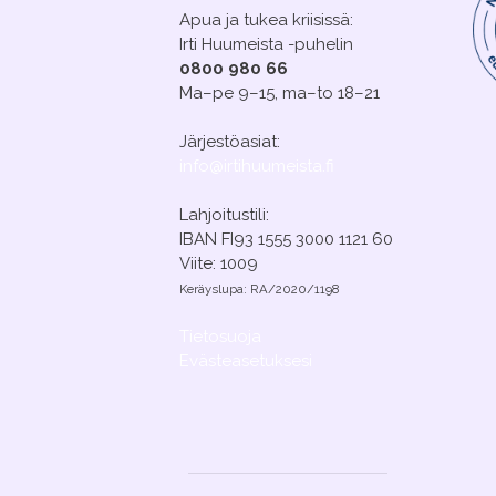
Apua ja tukea kriisissä:
Irti Huumeista -puhelin
0800 980 66
Ma–pe 9–15, ma–to 18–21
Järjestöasiat:
info@irtihuumeista.fi
Lahjoitustili:
IBAN FI93 1555 3000 1121 60
Viite: 1009
Keräyslupa: RA/2020/1198
Tietosuoja
Evästeasetuksesi