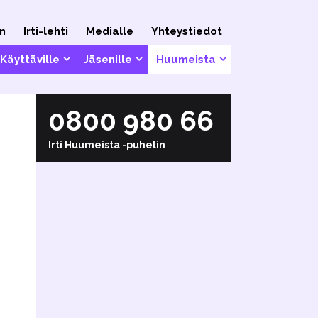
n
Irti-lehti
Medialle
Yhteystiedot
Käyttäville
Jäsenille
Huumeista
0800 980 66
Irti Huumeista
-puhelin