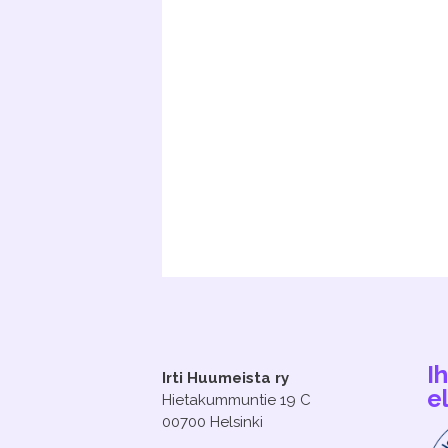
I
Irti Huumeista ry
e
Hietakummuntie 19 C
00700 Helsinki