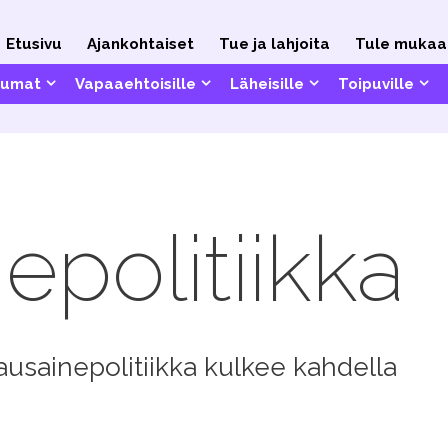
Etusivu
Ajankohtaiset
Tue ja lahjoita
Tule mukaa
tumat
Vapaa­ehtoisille
Läheisille
Toipuville
politiikka
sainepolitiikka kulkee kahdella