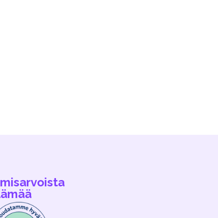
hmisarvoista
lämää