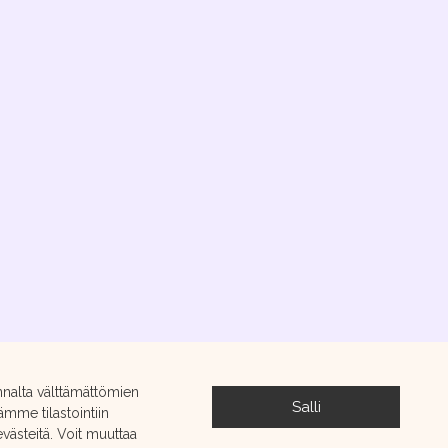
nnalta välttämättömien
Salli
ämme tilastointiin
ästeitä. Voit muuttaa