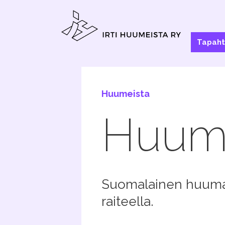
Siirry
sisältöön
Tapah
Huumeista
Huume­
Suomalainen huumau
raiteella.