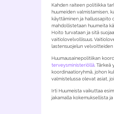
Kahden raiteen politiikka tar
huumeiden valmistamisen, ka
käyttäminen ja hallussapito
mahdollistetaan huumeita käy
Hoito turvataan ja sitä suoja
vaitiolovelvollisuus. Vaitiolo
lastensuojelun velvoitteiden
Huumausainepolitiikan koor
terveysministeriöllä
. Tärkeä
koordinaatioryhmä, johon kuk
valmistelussa olevat asiat, jo
Irti Huumeista vaikuttaa esi
jakamalla kokemuksellista ja t