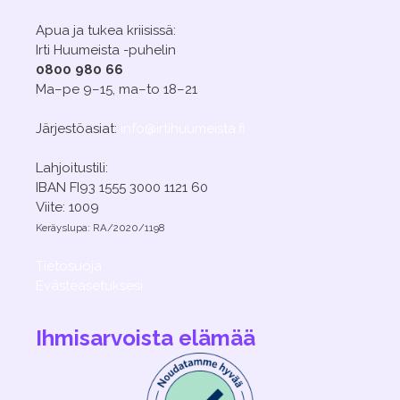
Apua ja tukea kriisissä:
Irti Huumeista -puhelin
0800 980 66
Ma–pe 9–15, ma–to 18–21
Järjestöasiat:
info@irtihuumeista.fi
Lahjoitustili:
IBAN FI93 1555 3000 1121 60
Viite: 1009
Keräyslupa: RA/2020/1198
Tietosuoja
Evästeasetuksesi
Ihmisarvoista elämää