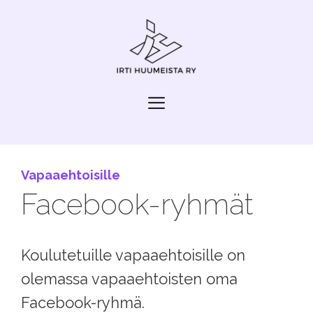
Siirry
sisältöön
Valikko
Vapaa­ehtoisille
Facebook-ryhmät
Koulutetuille vapaaehtoisille on
olemassa vapaaehtoisten oma
Facebook-ryhmä.