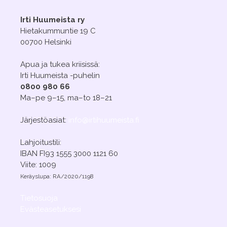
Irti Huumeista ry
Hietakummuntie 19 C
00700 Helsinki
Apua ja tukea kriisissä:
Irti Huumeista -puhelin
0800 980 66
Ma–pe 9–15, ma–to 18–21
Järjestöasiat:
info@irtihuumeista.fi
Lahjoitustili:
IBAN FI93 1555 3000 1121 60
Viite: 1009
Keräyslupa: RA/2020/1198
Tietosuoja
Evästeasetuksesi