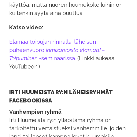
käyttöä, mutta nuoren huumekokeiluihin on
kuitenkin syytä aina puuttua.
Katso video:
Elämää toipujan rinnalla; läheisen
puheenvuoro
Ihmisarvoista elämää! –
Toipuminen
-seminaarissa
. (Linkki aukeaa
YouTubeen.)
IRTI HUUMEISTA RY:N LÄHEISRYHMÄT
FACEBOOKISSA
Vanhempien ryhmä
Irti Huumeista ry:n ylläpitämä ryhmä on
tarkoitettu vertaistueksi vanhemmille, joiden
lapsi tai lapset kamppailevat huumeisiin