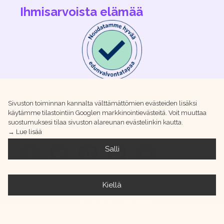
Ihmisarvoista elämää
Sivuston toiminnan kannalta välttämättömien evästeiden lisäksi
käytämme tilastointiin Googlen markkinointievästeitä. Voit muuttaa
suostumuksesi tilaa sivuston alareunan evästelinkin kautta.
→ Lue lisää
Salli
Kiellä
IRTI HUUMEISTA RY ·
ULKOASU JA KOODI: HAHMO