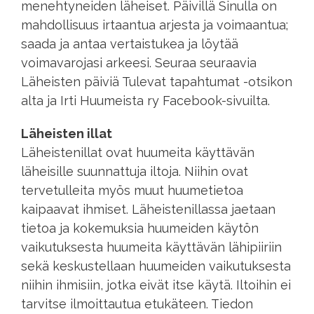
menehtyneiden läheiset. Päivillä Sinulla on
mahdollisuus irtaantua arjesta ja voimaantua;
saada ja antaa vertaistukea ja löytää
voimavarojasi arkeesi. Seuraa seuraavia
Läheisten päiviä Tulevat tapahtumat
-otsikon
alta ja Irti Huumeista ry Facebook-sivuilta.
Läheisten illat
Läheistenillat ovat huumeita käyttävän
läheisille suunnattuja iltoja. Niihin ovat
tervetulleita myös muut huumetietoa
kaipaavat ihmiset. Läheistenillassa jaetaan
tietoa ja kokemuksia huumeiden käytön
vaikutuksesta huumeita käyttävän lähipiiriin
sekä keskustellaan huumeiden vaikutuksesta
niihin ihmisiin, jotka eivät itse käytä. Iltoihin ei
tarvitse ilmoittautua etukäteen. Tiedon