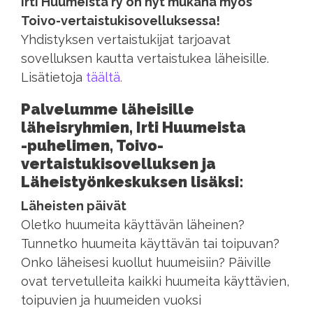
Irti Huumeista ry on nyt mukana myös
Toivo-vertaistukisovelluksessa!
Yhdistyksen vertaistukijat tarjoavat
sovelluksen kautta vertaistukea läheisille.
Lisätietoja
täältä.
Palvelumme läheisille
läheisryhmien, Irti Huumeista
-puhelimen,
Toivo-
vertaistukisovelluksen ja
Läheistyönkeskuksen lisäksi:
Läheisten päivät
Oletko huumeita käyttävän läheinen?
Tunnetko huumeita käyttävän tai toipuvan?
Onko läheisesi kuollut huumeisiin? Päiville
ovat tervetulleita kaikki huumeita käyttävien,
toipuvien ja huumeiden vuoksi