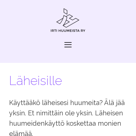
Siirry
sisältöön
Valikko
Läheisille
Käyttääkö läheisesi huumeita? Älä jää
yksin. Et nimittäin ole yksin. Läheisen
huumeidenkäyttö koskettaa monien
elämää.