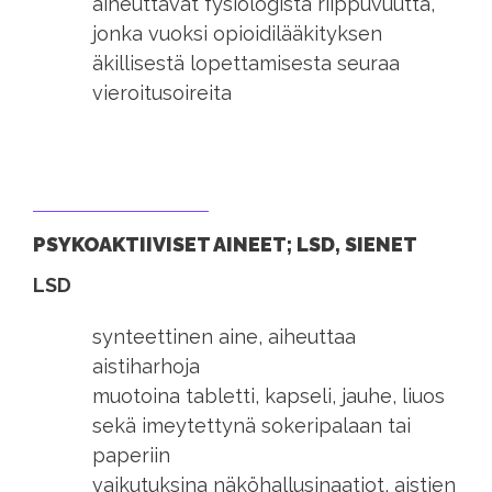
aiheuttavat fysiologista riippuvuutta,
jonka vuoksi opioidilääkityksen
äkillisestä lopettamisesta seuraa
vieroitusoireita
PSYKOAKTIIVISET AINEET; LSD, SIENET
LSD
synteettinen aine, aiheuttaa
aistiharhoja
muotoina tabletti, kapseli, jauhe, liuos
sekä imeytettynä sokeripalaan tai
paperiin
vaikutuksina näköhallusinaatiot, aistien