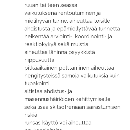
ruuan tai teen seassa
vaikutuksena rentoutuminen ja
mielihyvän tunne; aiheuttaa toisille
ahdistusta ja epämiellyttävää tunnetta
heikentää arviointi-, koordinointi- ja
reaktiokykyä sekä muistia
aiheuttaa lähinnä psyykkistä
riippuvuutta
pitkäaikainen polttaminen aiheuttaa
hengitysteissä samoja vaikutuksia kuin
tupakointi
altistaa ahdistus- ja
masennushäiriöiden kehittymiselle
sekä lisää skitsofreniaan sairastumisen
riskiä
runsas käyttö voi aiheuttaa