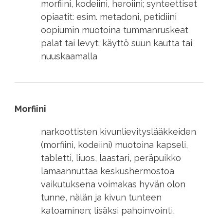
morfiini, kodeiini, heroiini; synteettiset
opiaatit: esim. metadoni, petidiini
oopiumin muotoina tummanruskeat
palat tai levyt; käyttö suun kautta tai
nuuskaamalla
Morfiini
narkoottisten kivunlievityslääkkeiden
(morfiini, kodeiini) muotoina kapseli,
tabletti, liuos, laastari, peräpuikko
lamaannuttaa keskushermostoa
vaikutuksena voimakas hyvän olon
tunne, nälän ja kivun tunteen
katoaminen; lisäksi pahoinvointi,