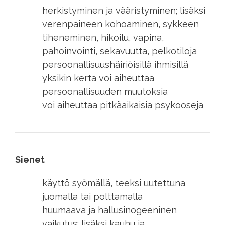
herkistyminen ja vääristyminen; lisäksi
verenpaineen kohoaminen, sykkeen
tiheneminen, hikoilu, vapina,
pahoinvointi, sekavuutta, pelkotiloja
persoonallisuushäiriöisillä ihmisillä
yksikin kerta voi aiheuttaa
persoonallisuuden muutoksia
voi aiheuttaa pitkäaikaisia psykooseja
Sienet
käyttö syömällä, teeksi uutettuna
juomalla tai polttamalla
huumaava ja hallusinogeeninen
vaikutus; lisäksi kauhu ja