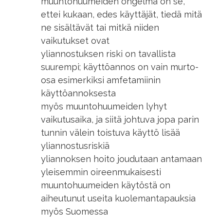
muuntohuumeiden ongelma on se,
ettei kukaan, edes käyttäjät, tiedä mitä
ne sisältävät tai mitkä niiden
vaikutukset ovat
yliannostuksen riski on tavallista
suurempi; käyttöannos on vain murto-
osa esimerkiksi amfetamiinin
käyttöannoksesta
myös muuntohuumeiden lyhyt
vaikutusaika, ja siitä johtuva jopa parin
tunnin välein toistuva käyttö lisää
yliannostusriskiä
yliannoksen hoito joudutaan antamaan
yleisemmin oireenmukaisesti
muuntohuumeiden käytöstä on
aiheutunut useita kuolemantapauksia
myös Suomessa