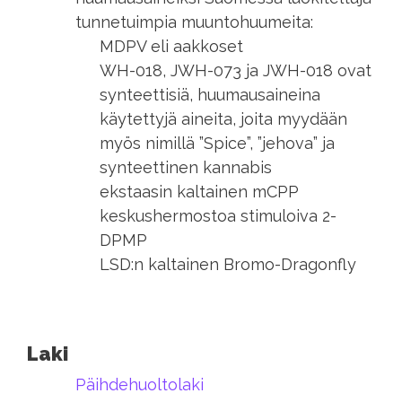
tunnetuimpia muuntohuumeita:
MDPV eli aakkoset
WH-018, JWH-073 ja JWH-018 ovat
synteettisiä, huumausaineina
käytettyjä aineita, joita myydään
myös nimillä ”Spice”, ”jehova” ja
synteettinen kannabis
ekstaasin kaltainen mCPP
keskushermostoa stimuloiva 2-
DPMP
LSD:n kaltainen Bromo-Dragonfly
Laki
Päihdehuoltolaki