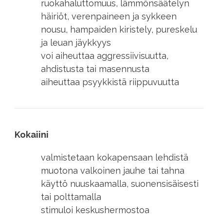
ruokahaluttomuus, lämmönsäätelyn
häiriöt, verenpaineen ja sykkeen
nousu, hampaiden kiristely, pureskelu
ja leuan jäykkyys
voi aiheuttaa aggressiivisuutta,
ahdistusta tai masennusta
aiheuttaa psyykkistä riippuvuutta
Kokaiini
valmistetaan kokapensaan lehdistä
muotona valkoinen jauhe tai tahna
käyttö nuuskaamalla, suonensisäisesti
tai polttamalla
stimuloi keskushermostoa