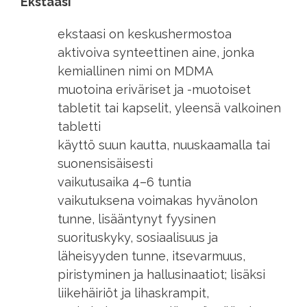
Ekstaasi
ekstaasi on keskushermostoa
aktivoiva synteettinen aine, jonka
kemiallinen nimi on MDMA
muotoina eriväriset ja
-muotoiset
tabletit tai kapselit, yleensä valkoinen
tabletti
käyttö suun kautta, nuuskaamalla tai
suonensisäisesti
vaikutusaika 4–6 tuntia
vaikutuksena voimakas hyvänolon
tunne, lisääntynyt fyysinen
suorituskyky, sosiaalisuus ja
läheisyyden tunne, itsevarmuus,
piristyminen ja hallusinaatiot; lisäksi
liikehäiriöt ja lihaskrampit,