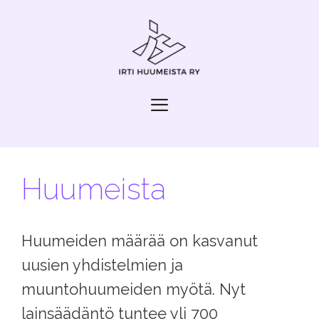
Siirry
sisältöön
Valikko
Huumeista
Huumeiden määrää on kasvanut
uusien yhdistelmien ja
muuntohuumeiden myötä. Nyt
lainsäädäntö tuntee yli 700