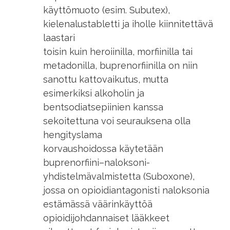
käyttömuoto (esim. Subutex),
kielenalustabletti ja iholle kiinnitettävä
laastari
toisin kuin heroiinilla, morfiinilla tai
metadonilla, buprenorfiinilla on niin
sanottu kattovaikutus, mutta
esimerkiksi alkoholin ja
bentsodiatsepiinien kanssa
sekoitettuna voi seurauksena olla
hengityslama
korvaushoidossa käytetään
buprenorfiini–naloksoni-
yhdistelmävalmistetta (Suboxone),
jossa on opioidiantagonisti naloksonia
estämässä väärinkäyttöä
opioidijohdannaiset lääkkeet