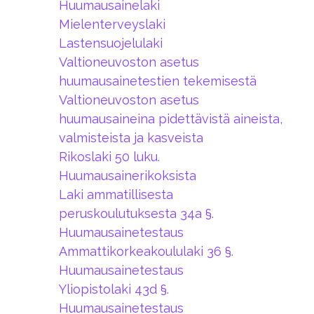
Huumausainelaki
Mielenterveyslaki
Lastensuojelulaki
Valtioneuvoston asetus
huumausainetestien tekemisestä
Valtioneuvoston asetus
huumausaineina pidettävistä aineista,
valmisteista ja kasveista
Rikoslaki 50 luku.
Huumausainerikoksista
Laki ammatillisesta
peruskoulutuksesta 34a §.
Huumausainetestaus
Ammattikorkeakoululaki 36 §.
Huumausainetestaus
Yliopistolaki 43d §.
Huumausainetestaus