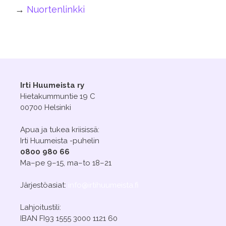
→
Nuortenlinkki
Irti Huumeista ry
Hietakummuntie 19 C
00700 Helsinki
Apua ja tukea kriisissä:
Irti Huumeista -puhelin
0800 980 66
Ma–pe 9–15, ma–to 18–21
Järjestöasiat:
info@irtihuumeista.fi
Lahjoitustili:
IBAN FI93 1555 3000 1121 60