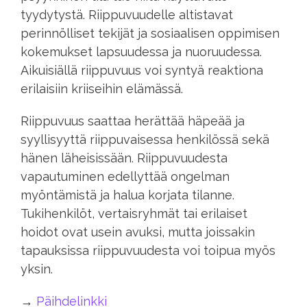
tyydytystä. Riippuvuudelle altistavat
perinnölliset tekijät ja sosiaalisen oppimisen
kokemukset lapsuudessa ja nuoruudessa.
Aikuisiällä riippuvuus voi syntyä reaktiona
erilaisiin kriiseihin elämässä.
Riippuvuus saattaa herättää häpeää ja
syyllisyyttä riippuvaisessa henkilössä sekä
hänen läheisissään. Riippuvuudesta
vapautuminen edellyttää ongelman
myöntämistä ja halua korjata tilanne.
Tukihenkilöt, vertaisryhmät tai erilaiset
hoidot ovat usein avuksi, mutta joissakin
tapauksissa riippuvuudesta voi toipua myös
yksin.
→
Päihdelinkki