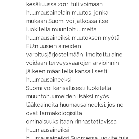
kesäkuussa 2011 tuli voimaan
huumausainelain muutos, jonka
mukaan Suomi voi jatkossa itse
luokitella muuntohuumeita
huumausaineiksi: muutoksen myötä
EU:n uusien aineiden
varoitusjärjestelmään ilmoitettu aine
voidaan terveysvaarojen arvioinnin
jälkeen määritellä kansallisesti
huumausaineeksi
Suomi voi kansallisesti luokitella
muuntohuumeiden lisäksi myös
lääkeaineita huumausaineeksi, jos ne
ovat farmakologisilta
ominaisuuksiltaan rinnastettavissa
huumausaineiksi
huumausaineiksi Suomessa luokiteltuja