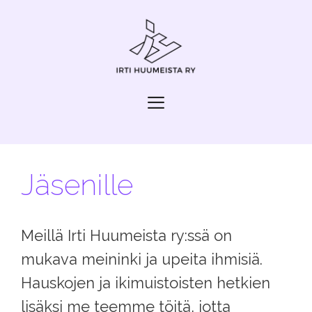
Siirry
sisältöön
Valikko
Jäsenille
Meillä Irti Huumeista ry:ssä on
mukava meininki ja upeita ihmisiä.
Hauskojen ja ikimuistoisten hetkien
lisäksi me teemme töitä, jotta