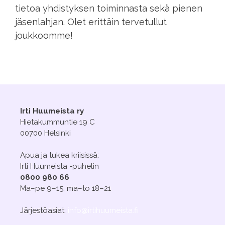
tietoa yhdistyksen toiminnasta sekä pienen
jäsenlahjan. Olet erittäin tervetullut
joukkoomme!
Irti Huumeista ry
Hietakummuntie 19 C
00700 Helsinki
Apua ja tukea kriisissä:
Irti Huumeista -puhelin
0800 980 66
Ma–pe 9–15, ma–to 18–21
Järjestöasiat:
info@irtihuumeista.fi