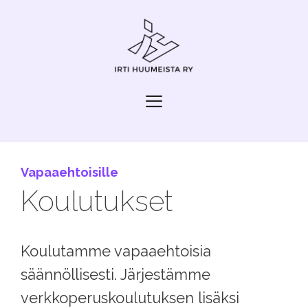
Siirry
sisältöön
Valikko
Vapaa­ehtoisille
Koulutukset
Koulutamme vapaaehtoisia
säännöllisesti. Järjestämme
verkkoperuskoulutuksen lisäksi