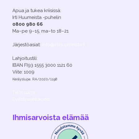
Apua ja tukea kriisissä:
Irti Huumeista -puhelin
0800 980 66
Ma–pe 9–15, ma–to 18–21
Järjestöasiat:
info@irtihuumeista.fi
Lahjoitustili:
IBAN FI93 1555 3000 1121 60
Viite: 1009
Keräyslupa: RA/2020/1198
Tietosuoja
Evästeasetuksesi
Ihmisarvoista elämää