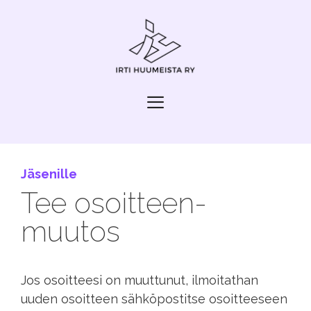
Siirry
sisältöön
Valikko
Jäsenille
Tee osoitteen­
muutos
Jos osoitteesi on muuttunut, ilmoitathan
uuden osoitteen sähköpostitse osoitteeseen