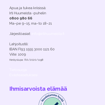
Apua ja tukea kriisissä:
Irti Huumeista -puhelin
0800 980 66
Ma–pe 9–15, ma–to 18–21
Järjestöasiat:
info@irtihuumeista.fi
Lahjoitustili:
IBAN FI93 1555 3000 1121 60
Viite: 1009
Keräyslupa: RA/2020/1198
Tietosuoja
Evästeasetuksesi
Ihmisarvoista elämää