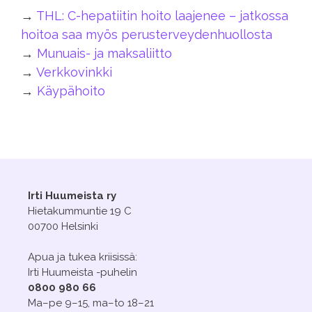
→
THL: C-hepatiitin hoito laajenee – jatkossa
hoitoa saa myös perusterveydenhuollosta
→
Munuais- ja maksaliitto
→
Verkkovinkki
→
Käypähoito
Irti Huumeista ry
Hietakummuntie 19 C
00700 Helsinki
Apua ja tukea kriisissä:
Irti Huumeista -puhelin
0800 980 66
Ma–pe 9–15, ma–to 18–21