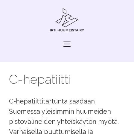
Siirry
sisältöön
Valikko
C-hepatiitti
C-hepatiittitartunta saadaan
Suomessa yleisimmin huumeiden
pistovälineiden yhteiskäytön myötä.
Varhaisella puuttumisella ja