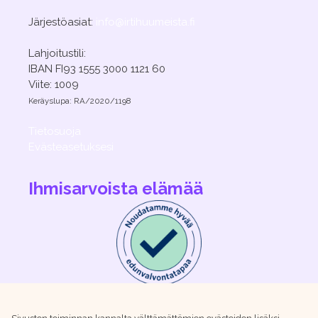
Järjestöasiat:
info@irtihuumeista.fi
Lahjoitustili:
IBAN FI93 1555 3000 1121 60
Viite: 1009
Keräyslupa: RA/2020/1198
Tietosuoja
Evästeasetuksesi
Ihmisarvoista elämää