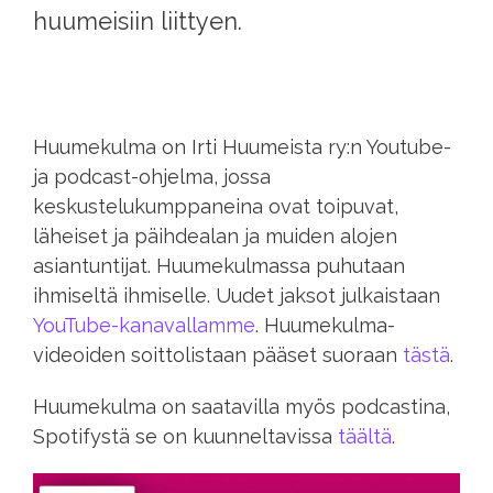
huumeisiin liittyen.
Huumekulma on Irti Huumeista ry:n Youtube-
ja podcast-ohjelma, jossa
keskustelukumppaneina ovat toipuvat,
läheiset ja päihde­alan ja muiden alojen
asiantuntijat. Huume­kulmassa puhutaan
ihmiseltä ihmiselle. Uudet jaksot julkaistaan
YouTube-kanavallamme
. Huumekulma-
videoiden soittolistaan pääset suoraan
tästä
.
Huumekulma on saatavilla myös podcastina,
Spotifystä se on kuunneltavissa
täältä
.