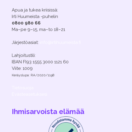
Apua ja tukea kriisissä:
Irti Huumeista -puhelin
0800 980 66
Ma–pe 9–15, ma–to 18–21
Järjestöasiat:
info@irtihuumeista.fi
Lahjoitustili:
IBAN FI93 1555 3000 1121 60
Viite: 1009
Keräyslupa: RA/2020/1198
Tietosuoja
Evästeasetuksesi
Ihmisarvoista elämää