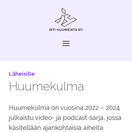
Siirry
sisältöön
Valikko
Läheisille
Huumekulma
Huumekulma on vuosina 2022 – 2024
julkaistu video- ja podcast-sarja, jossa
käsitellään ajankohtaisia aiheita