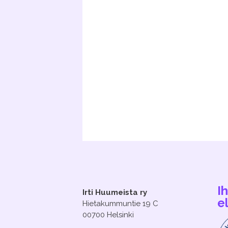
I
Irti Huumeista ry
e
Hietakummuntie 19 C
00700 Helsinki