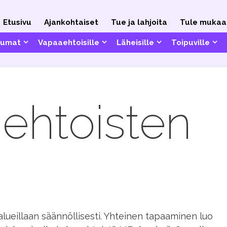
Etusivu
Ajankohtaiset
Tue ja lahjoita
Tule mukaa
tumat
Vapaa­ehtoisille
Läheisille
Toipuville
ehtoisten
ueillaan säännöllisesti. Yhteinen tapaaminen luo