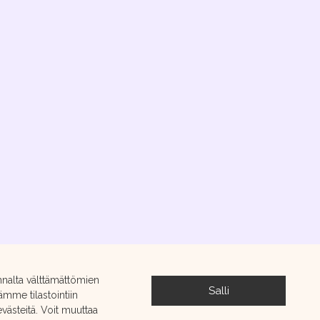
nnalta välttämättömien
Salli
ämme tilastointiin
ästeitä. Voit muuttaa