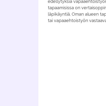
edellytyksiä vapaaehtoistyön
tapaamisissa on vertaisoppim
läpikäyntiä. Oman alueen tap
tai vapaaehtoistyön vastaava