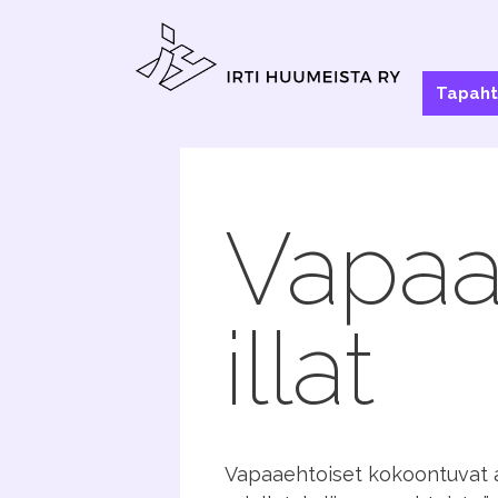
Siirry
sisältöön
Tapah
Vapaa
illat
Vapaaehtoiset kokoontuvat al