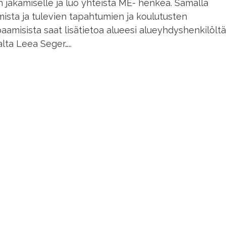
 jakamiselle ja luo yhteistä ME- henkeä. Samalla
ista ja tulevien tapahtumien ja koulutusten
aamisista saat lisätietoa alueesi alueyhdyshenkilöltä
lta Leea Seger…..