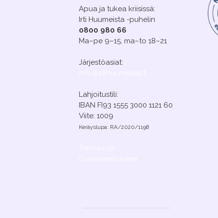
Apua ja tukea kriisissä:
Irti Huumeista -puhelin
0800 980 66
Ma–pe 9–15, ma–to 18–21
Järjestöasiat:
info@irtihuumeista.fi
Lahjoitustili:
IBAN FI93 1555 3000 1121 60
Viite: 1009
Keräyslupa: RA/2020/1198
Tietosuoja
Evästeasetuksesi