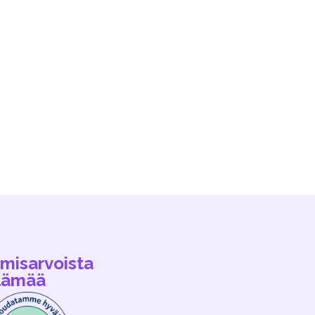
hmisarvoista
lämää