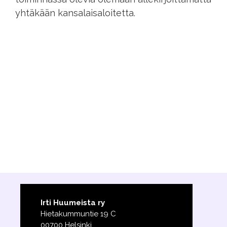
yhtäkään kansalaisaloitetta.
Irti Huumeista ry
Hietakummuntie 19 C
00700 Helsinki