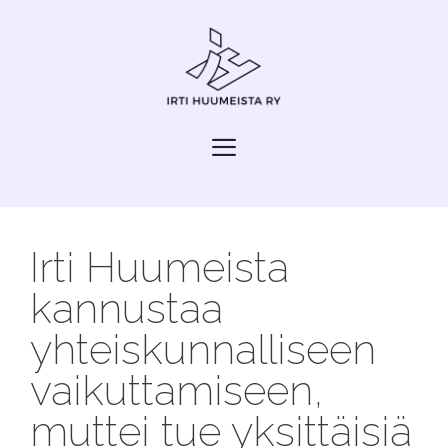
Siirry
sisältöön
Valikko
Irti Huumeista
kannustaa
yhteiskunnalliseen
vaikuttamiseen,
muttei tue yksittäisiä