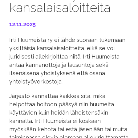
kansalaisaloitteita
12.11.2025
Irti Huumeista ry ei lähde suoraan tukemaan
yksittäisiä kansalaisaloitteita, eikä se voi
juridisesti allekirjoittaa niitä. Irti Huumeista
antaa kannanottoja ja lausuntoja sekä
itsenäisenä yhdistyksenä että osana
yhteistyöverkostoja.
Järjestö kannattaa kaikkea sitä, mikä
helpottaa hoitoon pääsyä niin huumeita
käyttävien kuin heidän läheistensäkin
kannalta. Irti Huumeista ei koskaan
myöskään kehota tai estä jäseniään tai muita
toiminnassa olevia olemaan allekirjoittamatta