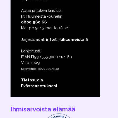
Apua ja tukea kriisissä:
Irti Huumeista -puhelin
0800 980 66
Ma–pe 9–15, ma–to 18–21
Järjestöasiat:
info@irtihuumeista.fi
Lahjoitustili:
IBAN FI93 1555 3000 1121 60
Viite: 1009
Keräyslupa: RA/2020/1198
Tietosuoja
Evästeasetuksesi
Ihmisarvoista elämää