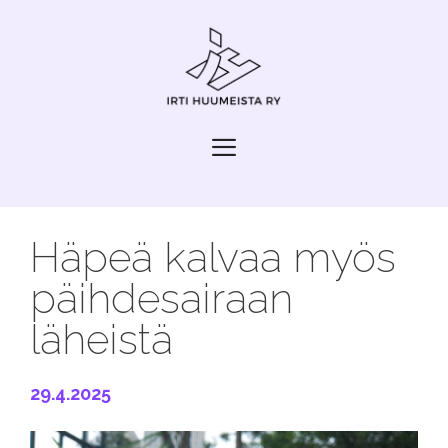
Siirry
sisältöön
Valikko
Häpeä kalvaa myös
päihdesairaan
läheistä
29.4.2025