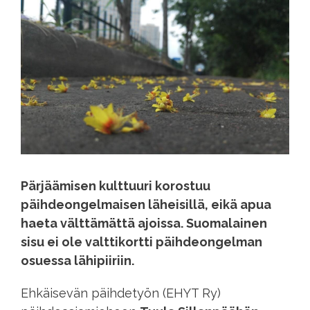
Pärjäämisen kulttuuri korostuu
päihdeongelmaisen läheisillä, eikä apua
haeta välttämättä ajoissa. Suomalainen
sisu ei ole valttikortti päihdeongelman
osuessa lähipiiriin.
Ehkäisevän päihdetyön (EHYT Ry)