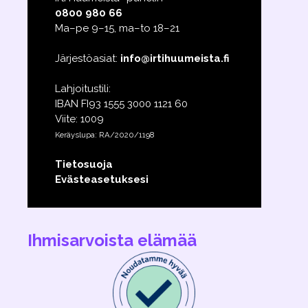
0800 980 66
Ma–pe 9–15, ma–to 18–21
Järjestöasiat:
info@irtihuumeista.fi
Lahjoitustili:
IBAN FI93 1555 3000 1121 60
Viite: 1009
Keräyslupa: RA/2020/1198
Tietosuoja
Evästeasetuksesi
Ihmisarvoista elämää