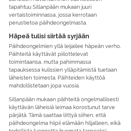
tapahtuu Sillanpään mukaan juuri
vertaistoiminnassa, jossa kerrotaan
perustietoa päihdeongelmasta.
Häpeä tulisi siirtää syrjään
Päihdeongelmien yllä leijailee häpeän verho.
Päihteitä käyttävät piilottelevat
toimintaansa, mutta pahimmassa
tapauksessa kulissien ylläpitämistä tuetaan
läheisten toimesta. Päihteiden käyttöä
mahdollistetaan jopa vuosia.
Sillanpään mukaan päihteitä ongelmallisesti
käyttävän läheisiä leimaa korostunut tarve
pärjätä. Tämä saattaa liittyä siihen, että
päihdeongelma hiipii elämään hiljalleen, eikä
todellista luonnetta huomata tarpeeksi