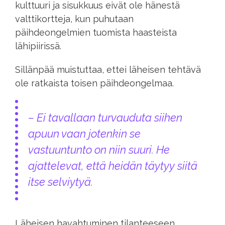
kulttuuri ja sisukkuus eivät ole hänestä
valttikortteja, kun puhutaan
päihdeongelmien tuomista haasteista
lähipiirissä.
Sillänpää muistuttaa, ettei läheisen tehtävä
ole ratkaista toisen päihdeongelmaa.
– Ei tavallaan turvauduta siihen
apuun vaan jotenkin se
vastuuntunto on niin suuri. He
ajattelevat, että heidän täytyy siitä
itse selviytyä.
Läheisen havahtuminen tilanteeseen