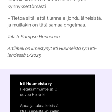
kynnyksettömästi.
– Tietoa siitä, että tilanne ei johdu läheisistä,
ja muillakin on tätä samaa ongelmaa.
Teksti: Sampsa Hannonen
Artikkeli on ilmestynyt Irti Huumeista ry:n Irti-
lehdessä 1/2025
Irti Huumeista ry
Hietakummuntie 19 C
00700 Helsinki
Apua ja tukea kriisissä:
Irti Huumeista -puhelin